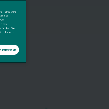
ne Reihe von
er die
der
 dass
 finden Sie
kt in Ihrem
akzeptieren