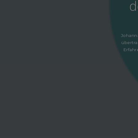
d
Johanna
übertr
Erfahr