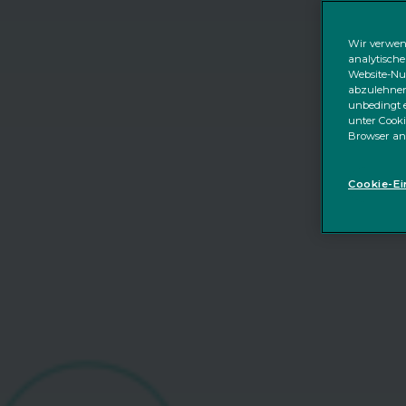
Wir verwen
analytische
Website-Nut
abzulehnen;
unbedingt e
unter Cooki
Browser an
Cookie-Ei