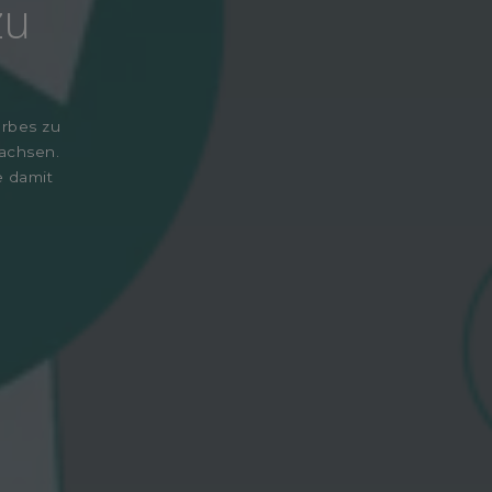
zu
Erbes zu
achsen.
e damit