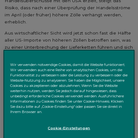
Handelsüberschüsse mit den USA erzielt, steigt das
Risiko, dass nach einer Überprüfung der Handelsströme
im April (oder früher) höhere Zölle verhängt werden,
erheblich.
Aus wirtschaftlicher Sicht wird jetzt schon fast die Hälfte
aller US-Importe von höheren Zöllen betroffen sein, was
zu einer Unterbrechung der Lieferketten führen und sich
auf die Volkswirtschaften der USA, Kanadas und Mexikos
auswirken könnte. Das verarbeitende Gewerbe und
Wir verwenden notwendige Cookies, damit die Website funktioniert.
Sektoren wie die Automobilindustrie, die eng in die
Wir verwenden auch eine Reihe von analytischen Cookies, um die
Funktionalität zu verbessern oder die Leistung zu verbessern oder die
nordamerikanischen Lieferketten eingebunden sind,
Website-Nutzung zu analysieren. Sie haben die Möglichkeit, unsere
werden wahrscheinlich mit höheren Kosten und
Cookies zu akzeptieren oder abzulehnen; Wenn Sie die Website
möglicherweise auch Störungen der Lieferketten
weiterhin nutzen, werden Sie jedoch darauf hingewiesen, dass
unbedingt erforderliche Cookies verwendet werden. Ausführlichere
konfrontiert werden. Wir glauben, dass höhere Zölle das
Informationen zu Cookies finden Sie unter Cookie-Hinweis. Klicken
US-Wachstum beeinträchtigen und den US-Dollar
Sie dazu bitte auf „Cookie-Einstellung“ oder passen Sie sie direkt in
stärken könnten, während gleichzeitig das Risiko einer
Ihrem Browser an.
höheren Inflation steigt. Allerdings würde eine stärkere
Währung die Auswirkungen höherer Importpreise
Cookie-Einstellungen
abmildern, und das US-Wachstum dürfte von fiskalischen