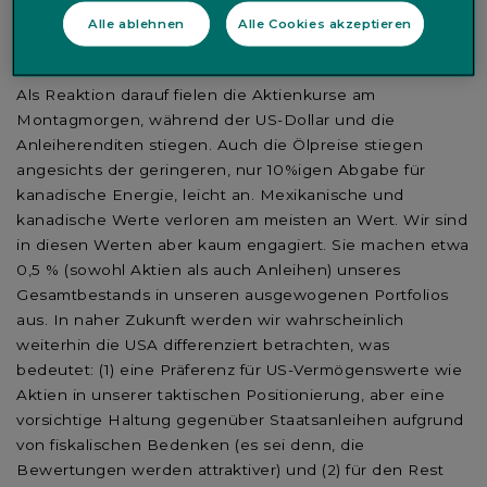
Impulsen profitieren. Angesichts der Unsicherheiten im
Alle ablehnen
Alle Cookies akzeptieren
Zusammenhang mit der Umsetzung dieser Zölle nehmen
wir aber keine Änderungen an unseren Prognosen vor.
Als Reaktion darauf fielen die Aktienkurse am
Montagmorgen, während der US-Dollar und die
Anleiherenditen stiegen. Auch die Ölpreise stiegen
angesichts der geringeren, nur 10%igen Abgabe für
kanadische Energie, leicht an. Mexikanische und
kanadische Werte verloren am meisten an Wert. Wir sind
in diesen Werten aber kaum engagiert. Sie machen etwa
0,5 % (sowohl Aktien als auch Anleihen) unseres
Gesamtbestands in unseren ausgewogenen Portfolios
aus. In naher Zukunft werden wir wahrscheinlich
weiterhin die USA differenziert betrachten, was
bedeutet: (1) eine Präferenz für US-Vermögenswerte wie
Aktien in unserer taktischen Positionierung, aber eine
vorsichtige Haltung gegenüber Staatsanleihen aufgrund
von fiskalischen Bedenken (es sei denn, die
Bewertungen werden attraktiver) und (2) für den Rest