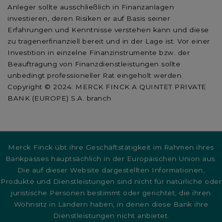
Anleger sollte ausschließlich in Finanzanlagen
investieren, deren Risiken er auf Basis seiner
Erfahrungen und Kenntnisse verstehen kann und diese
zu tragenerfinanziell bereit und in der Lage ist. Vor einer
Investition in einzelne Finanzinstrumente bzw. der
Beauftragung von Finanzdienstleistungen sollte
unbedingt professioneller Rat eingeholt werden.
Copyright © 2024: MERCK FINCK A QUINTET PRIVATE
BANK (EUROPE) S.A. branch
Merck Finck übt ihre Geschäftstätigkeit im Rahmen ihres
Bankpasses hauptsächlich in der Europäischen Union aus.
Die auf dieser Website dargestellten Informationen,
Produkte und Dienstleistungen sind nicht für natürliche oder
juristische Personen bestimmt oder gerichtet, die ihren
Wohnsitz in Ländern haben, in denen diese Bank ihre
Dienstleistungen nicht anbietet.