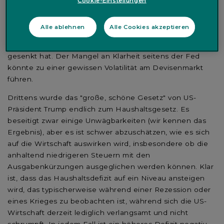
Cookie-Einstellungen
wird, wenngleich der Zeitpunkt unklar ist. In der
Zwischenzeit hat die Europäische Zentralbank (EZB)
Alle ablehnen
Alle Cookies akzeptieren
signalisiert, dass ihr Zinssenkungszyklus zu Ende sein
wird, sobald sie den Leitzins von derzeit 2 % auf 1,75 %
gesenkt hat. Der Mangel an Klarheit seitens der Fed
könnte zu einer gewissen Volatilität am Devisenmarkt
führen.
Drittens wurde das "große, schöne Gesetz" von US-
Präsident Trump endlich zum Haushaltsgesetz. Es
beseitigt zwar einige Unwägbarkeiten (wir kennen das
Ergebnis), aber es ist schwer abzuschätzen, wie es sich
auf die Wirtschaft auswirken wird, insbesondere ob die
anhaltend niedrigeren Steuern mit den
Ausgabenkürzungen ausgeglichen werden können. Klar
ist, dass das Haushaltsdefizit auf ein Niveau ansteigen
wird, das typischerweise während einer Rezession oder
eines Krieges zu beobachten ist, während sich die US-
Wirtschaft derzeit lediglich verlangsamt und nicht
schrumpft. In jedem Fall ist ein höheres Defizit negativ