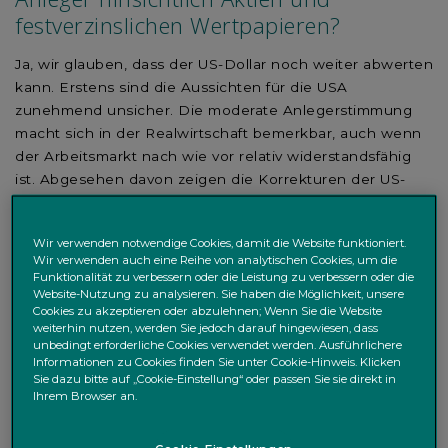
festverzinslichen Wertpapieren?
Ja, wir glauben, dass der US-Dollar noch weiter abwerten
kann. Erstens sind die Aussichten für die USA
zunehmend unsicher. Die moderate Anlegerstimmung
macht sich in der Realwirtschaft bemerkbar, auch wenn
der Arbeitsmarkt nach wie vor relativ widerstandsfähig
ist. Abgesehen davon zeigen die Korrekturen der US-
Wachstumserwartungen für das erste Quartal einen
deutlich geringeren Beitrag des Binnenkonsums im
Wir verwenden notwendige Cookies, damit die Website funktioniert.
Vergleich zu 2024. Die jüngsten Daten zu den
Wir verwenden auch eine Reihe von analytischen Cookies, um die
Einzelhandelsumsätzen zeigen auch eine anhaltende
Funktionalität zu verbessern oder die Leistung zu verbessern oder die
Eintrübung des Konsums, da die Einzelhändler nach der
Website-Nutzung zu analysieren. Sie haben die Möglichkeit, unsere
Cookies zu akzeptieren oder abzulehnen; Wenn Sie die Website
Erhöhung der Zölle beginnen, einige Preise zu
weiterhin nutzen, werden Sie jedoch darauf hingewiesen, dass
erhöhen.
unbedingt erforderliche Cookies verwendet werden. Ausführlichere
Informationen zu Cookies finden Sie unter Cookie-Hinweis. Klicken
Zweitens begünstigt der Unterschied zwischen den
Sie dazu bitte auf „Cookie-Einstellung“ oder passen Sie sie direkt in
Ihrem Browser an.
Zinsniveaus in den USA und Europa den Euro. Wir
gehen davon aus, dass die US-Notenbank (Fed) ihre
Leitzinsen in der zweiten Jahreshälfte wieder senken