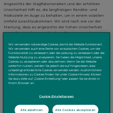
Angesichts der Stagflationsrisiken und der erhöhten
Unsicherheit hilft es, die langfristigen Rendite- und
Risikoziele im Auge zu behalten, um in einem volatilen
Umfeld zurechtzukommen. Wir sind nach wie vor der
Meinung, dass es angesichts der hohen Unsicherheit
sinnvoller ist, über verschiedene Regionen und
Anlageklassen hinweg diversifiziert zu bleiben, so dass
Schwankungen in einem Teil des Portfolios (z.B. bei
Wir verwenden notwendige Cookies, damit die Website funktioniert.
Wir verwenden auch eine Reihe von analytischen Cookies, um die
Aktien) durch Gewinne in anderen Bereichen (z.B. bei
Funktionalität zu verbessern oder die Leistung zu verbessern oder die
Staatsanleihen) teils ausgeglichen werden können. Wir
Website-Nutzung zu analysieren. Sie haben die Möglichkeit, unsere
Cookies zu akzeptieren oder abzulehnen; Wenn Sie die Website
halten auch an unseren bestehenden
weiterhin nutzen, werden Sie jedoch darauf hingewiesen, dass
Qualitätsinvestments bei Staatsanleihen,
unbedingt erforderliche Cookies verwendet werden. Ausführlichere
Investmentgrade-Unternehmensanleihen und
Informationen zu Cookies finden Sie unter Cookie-Hinweis. Klicken
Sie dazu bitte auf „Cookie-Einstellung“ oder passen Sie sie direkt in
inflationsgeschützten Anleihen fest, zusätzlich zu Gold
Ihrem Browser an.
und Rohstoffen.
Frage 2: USA | Wie beurteilen Sie die
Cookie-Einstellungen
Handelspolitik der USA, und gibt es
einen Weg zur Lösung der anhaltenden
Alle ablehnen
Alle Cookies akzeptieren