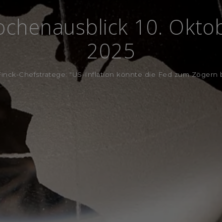
chenausblick 10. Okto
2025
inck-Chefstratege: "US-Inflation könnte die Fed zum Zögern 