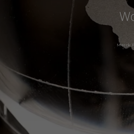
Wo
Merck F