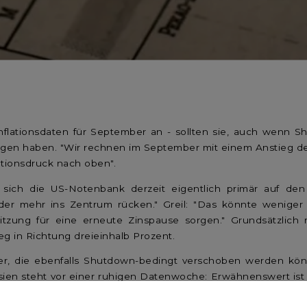
ationsdaten für September an - sollten sie, auch wenn Shut
en haben. "Wir rechnen im September mit einem Anstieg der U
ationsdruck nach oben".
ch die US-Notenbank derzeit eigentlich primär auf den A
wieder mehr ins Zentrum rücken." Greil: "Das könnte wenig
tzung für eine erneute Zinspause sorgen." Grundsätzlich re
g in Richtung dreieinhalb Prozent.
er, die ebenfalls Shutdown-bedingt verschoben werden k
en steht vor einer ruhigen Datenwoche: Erwähnenswert ist da