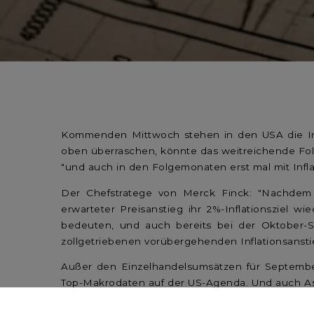
Kommenden Mittwoch stehen in den USA die Infl
oben überraschen, könnte das weitreichende Folg
"und auch in den Folgemonaten erst mal mit Infl
Der Chefstratege von Merck Finck: "Nachdem si
erwarteter Preisanstieg ihr 2%-Inflationsziel 
bedeuten, und auch bereits bei der Oktober-Si
zollgetriebenen vorübergehenden Inflationsanstie
Außer den Einzelhandelsumsätzen für Septemb
Top-Makrodaten auf der US-Agenda. Und auch Asi
im August am Mittwoch.