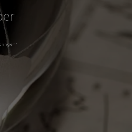
ber
bringen"