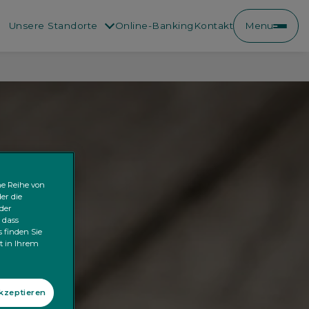
Unsere Standorte
Online-Banking
Kontakt
Menu
ne Reihe von
er die
der
 dass
 finden Sie
kt in Ihrem
akzeptieren