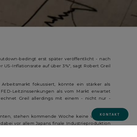
down-bedingt erst später veröffentlicht - nach
S-Inflationsrate auf über 3%", sagt Robert Greil
rbeitsmarkt fokussiert, könnte ein stärker als
er FED-Leitzinssenkungen als vom Markt erwartet
chnet Greil allerdings mit einem - nicht nur -
KONTAKT
önnten, stehen kommende Woche keine weiteren
bei vor allem Japans finale Industrieproduktion