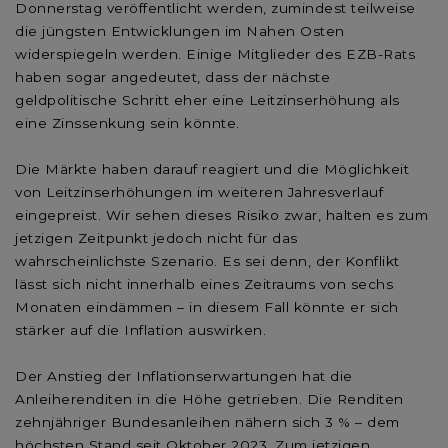
Donnerstag veröffentlicht werden, zumindest teilweise
die jüngsten Entwicklungen im Nahen Osten
widerspiegeln werden. Einige Mitglieder des EZB-Rats
haben sogar angedeutet, dass der nächste
geldpolitische Schritt eher eine Leitzinserhöhung als
eine Zinssenkung sein könnte.
Die Märkte haben darauf reagiert und die Möglichkeit
von Leitzinserhöhungen im weiteren Jahresverlauf
eingepreist. Wir sehen dieses Risiko zwar, halten es zum
jetzigen Zeitpunkt jedoch nicht für das
wahrscheinlichste Szenario. Es sei denn, der Konflikt
lässt sich nicht innerhalb eines Zeitraums von sechs
Monaten eindämmen – in diesem Fall könnte er sich
stärker auf die Inflation auswirken.
Der Anstieg der Inflationserwartungen hat die
Anleiherenditen in die Höhe getrieben. Die Renditen
zehnjähriger Bundesanleihen nähern sich 3 % – dem
höchsten Stand seit Oktober 2023. Zum jetzigen