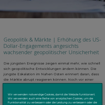
Geopolitik & Märkte | Erhöhung des US-
Dollar-Engagements angesichts
wachsender geopolitischer Unsicherheit
Die jüngsten Ereignisse zeigen einmal mehr, wie schnell
sich geopolitische Entwicklungen ändern können. Die
jüngste Eskalation im Nahen Osten erinnert daran, dass
die Märkte abrupt reagieren können. Noch vor einer
Woche stützten Äußerungen des US-Präsidenten,
wonach der Iran-Konflikt „sehr bald“ enden könnte,
Wir verwenden notwendige Cookies, damit die Website funktioniert.
kurzzeitig Risikoanlagen und drückten die Brent-
Wir verwenden auch eine Reihe von analytischen Cookies, um die
Ölpreise in Richtung 90 US-Dollar je Barrel. Seitdem
Funktionalität zu verbessern oder die Leistung zu verbessern oder die