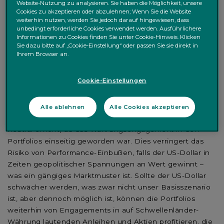
haben erneute Angriffe und die anhaltende Sperrung
Website-Nutzung zu analysieren. Sie haben die Möglichkeit, unsere
Cookies zu akzeptieren oder abzulehnen; Wenn Sie die Website
der Straße von Hormus, einschließlich Angriffen auf
weiterhin nutzen, werden Sie jedoch darauf hingewiesen, dass
Handelsschiffe, den Brent-Preis über 100 US-Dollar
unbedingt erforderliche Cookies verwendet werden. Ausführlichere
Informationen zu Cookies finden Sie unter Cookie-Hinweis. Klicken
getrieben. Trump hat zudem grünes Licht für mehr
Sie dazu bitte auf „Cookie-Einstellung“ oder passen Sie sie direkt in
russische Ölexporte gegeben und damit frühere
Ihrem Browser an.
Sanktionen gelockert – gerade zu einem Zeitpunkt, als
die Freigabe strategischer Ölreserven durch mehrere
Cookie-Einstellungen
Länder kaum Wirkung zeigte.
Vor diesem Hintergrund haben wir unser US-Dollar-
Alle ablehnen
Alle Cookies akzeptieren
Engagement in der vergangenen Woche wieder auf
neutral erhöht, da das Währungsengagement in den
Portfolios einseitig geworden war. Dies verringert das
Risiko von Performance-Einbußen, falls der US-Dollar in
Zeiten geopolitischer Spannungen an Wert gewinnt –
was ein gängiges Marktmuster ist. Sollte der US-Dollar
schwächer werden, was zwar nicht unser Basisszenario
ist, aber dennoch möglich ist, können die Portfolios
weiterhin von Engagements in auf Schwellenländer-
Währung lautenden Anleihen und Aktien profitieren, die