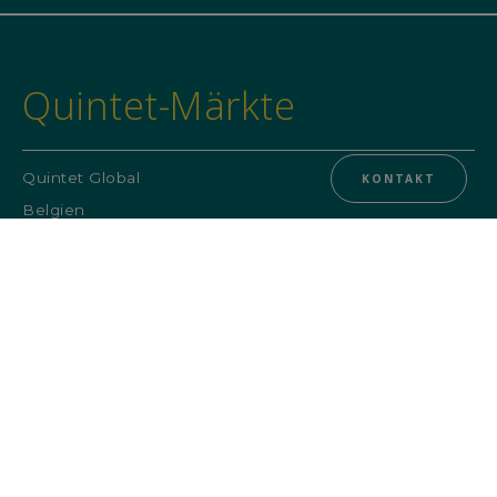
Quintet-Märkte
Quintet Global
KONTAKT
Belgien
Dänemark
Deutschland
Großbritannien
Luxemburg
Niederlande
Nützliche Informationen
Hervorgehobene Seiten