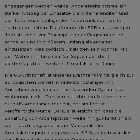
angegangen werden würde. Andererseits könnte ein
starker Anstieg der Zinssätze die Anleiherenditen und
die Renditenaufschläge der Peripherieländer weiter
nach oben treiben. Dies könnte die EZB dazu zwingen,
ihr Instrument zur Bekämpfung der Fragmentierung
schneller und in größerem Umfang als erwartet
einzusetzen, was politisch umstritten sein könnte. Mit
den Wahlen in Italien am 25. September steht
diesbezüglich ein weiterer Risikofaktor im Raum.
Die US-Wirtschaft ist unseres Erachtens im Vergleich zur
europäischen weiterhin widerstandsfähiger, mit
Ausnahme vor allem der nachlassenden Dynamik am
Wohnungsmarkt. Dies verdeutlichte ein Mal mehr der
gute US-Arbeitsmarktbericht, der am Freitag
veröffentlicht wurde. Daraus ist ersichtlich, dass die
Schaffung von Arbeitsplätzen weiterhin gut funktioniert,
wenn auch langsamer als im Vormonat. Die
Arbeitslosenquote stieg zwar auf 3,7 %, jedoch war dies
vor allem auf die gestiegene Erwerbsquote