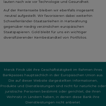
lauten nach wie vor Technologie und Gesundheit.
Auf der Rentenseite bleiben wir ebenfalls insgesamt
neutral aufgestellt. Wir favorisieren dabei weiterhin
Schwellenländer-Staatsanleihen in Hartwährung
gegenüber niedrig verzinslichen europäischen
Staatspapieren. Gold bleibt für uns ein wichtiger
diversifizierender Kernbestandteil von Portfolios.
Merck Finck übt ihre Geschäftstätigkeit im Rahmen ihres
Bankpasses hauptsächlich in der Europäischen Union aus.
Die auf dieser Website dargestellten Informationen,
Produkte und Dienstleistungen sind nicht für natürliche oder
juristische Personen bestimmt oder gerichtet, die ihren
Wohnsitz in Ländern haben, in denen diese Bank ihre
Dienstleistungen nicht anbietet.