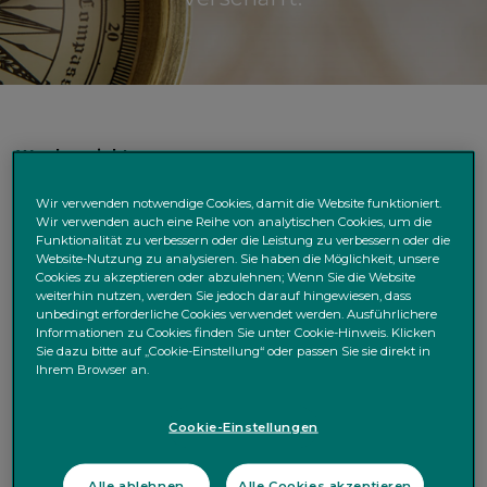
Wochensicht
Am Wochenende gab Gazprom bekannt, dass seine
Wir verwenden notwendige Cookies, damit die Website funktioniert.
Gaslieferungen durch die Pipeline „Nord Stream 1“ nach
Wir verwenden auch eine Reihe von analytischen Cookies, um die
Funktionalität zu verbessern oder die Leistung zu verbessern oder die
Europa vollständig gestoppt wurden. Dadurch hat sich
Website-Nutzung zu analysieren. Sie haben die Möglichkeit, unsere
die Gaskrise in der EU abermals verschärft. Anstatt der
Cookies zu akzeptieren oder abzulehnen; Wenn Sie die Website
geplanten dreitägigen Aussetzung der Lieferungen
weiterhin nutzen, werden Sie jedoch darauf hingewiesen, dass
unbedingt erforderliche Cookies verwendet werden. Ausführlichere
bleiben diese nun auf unbestimmte Zeit aus. Gleichzeitig
Informationen zu Cookies finden Sie unter Cookie-Hinweis. Klicken
sprachen sich einige Finanzminister der G7-Statten
Sie dazu bitte auf „Cookie-Einstellung“ oder passen Sie sie direkt in
sowie EU-Kommissionspräsidentin Ursula von der Leyen
Ihrem Browser an.
für Preisobergrenzen bei Gas- bzw. Öllieferungen aus
Russland aus. Russland kündigte indes an, Staaten, die
Cookie-Einstellungen
einen solchen Preisdeckel einführen würden, nicht mehr
mit den entsprechenden Rohstoffen zu beliefern. Hier zu
Alle ablehnen
Alle Cookies akzeptieren