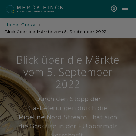
Home
Presse
Blick über die Märkte vom 5. September 2022
Blick über die Märkte
vom 5. September
2022
Durch den Stopp der
Gaslieferungen durch die
Pipeline Nord Stream 1 hat sich
die Gaskrise in der EU abermals
verschärft.