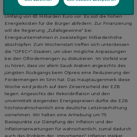
Lande legte die Bundesregierung am Wochenende nach
langen Verhandlungen ihr nächstes Entlastungspaket im
Umfang von 65 Milliarden Euro vor. Es soll die hohen
Energiekosten für die Bürger abfedern. Zur Finanzierung
will die Regierung „Zufallsgewinne“ bei
Energieunternehmen in zweistelliger Milliardenhöhe
abschöpfen. Zum Wochenstart treffen sich unterdessen
die "OPEC+"-Staaten, um über mögliche Anpassungen
bei den Ölfördermengen zu diskutieren. Im Vorfeld war
zu hören, dass vor allem Saudi Arabien angesichts des
jüngsten Rückgangs beim Ölpreis eine Reduzierung der
Fördermengen im Sinn hat. Das Hauptaugenmerk diese
Woche wird jedoch auf dem Zinsentscheid der EZB
liegen. Angesichts der Rekordinflation und den
unvermittelt steigenden Energiepreisen dürfte die EZB
höchstwahrscheinlich eine deutliche Leitzinserhöhung
vornehmen. Wir halten eine Anhebung um 75
Basispunkte zur Dämpfung der Inflation und der
Inflationserwartungen für wahrscheinlich, zumal dadurch
auch das Problem der „importierten“ Inflation stärker