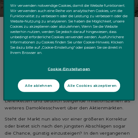
Wir verwenden notwendige Cookies, damit die Website funktioniert.
Wir verwenden auch eine Reihe von analytischen Cookies, um die
Funktionalität zu verbessern oder die Leistung zu verbessern oder die
Website-Nutzung zu analysieren. Sie haben die Möglichkeit, unsere
Cookies zu akzeptieren oder abzulehnen; Wenn Sie die Website
weiterhin nutzen, werden Sie jedoch darauf hingewiesen, dass
Das Auftauchen der neuen SARS-CoV-2-Variante
unbedingt erforderliche Cookies verwendet werden. Ausführlichere
Informationen zu Cookies finden Sie unter Cookie-Hinweis. Klicken
„Omikron“ vor einigen Tagen verunsichert die
Sie dazu bitte auf „Cookie-Einstellung“ oder passen Sie sie direkt in
Marktteilnehmer. An den globalen Aktienmärkten haben
Ihrem Browser an.
wir erhebliche Kursabschläge gesehen und die Volatilität
ist in die Höhe geschnellt. Der DAX folgte dieser
Cookie-Einstellungen
Entwicklung auf dem Fuß – kurz nachdem er zuvor neue
Allzeithochs erreicht hatte. Der neuen Virusvariante ist
Alle ablehnen
Alle Cookies akzeptieren
ein DAX-Minus von bisher über 5% zuzurechnen.
Zusätzlich schweben die Störungen der weltweiten
Lieferketten und deutlich steigende Inflationszahlen als
weiteres Damoklesschwert über den Aktienmärkten.
Steht der Markt nun also vor einer größeren Korrektur
oder bietet sich nach den jüngsten Abschlägen sogar
die Chance, günstig einzusteigen? In den vergangenen