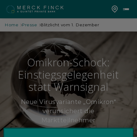
Home
Presse
Blitzlicht vom 1. Dezember
Omikron-Schock:
Einstiegsgelegenheit
statt Warnsignal
Neue Virusvariante „Omikron“
verunsichert die
Marktteilnehmer