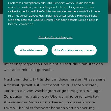
Cookies zu akzeptieren oder abzulehnen; Wenn Sie die Website
weiterhin nutzen, werden Sie jedoch darauf hingewiesen, dass
unbedingt erforderliche Cookies verwendet werden. Ausführlichere
Informationen zu Cookies finden Sie unter Cookie-Hinweis. Klicken
Sie dazu bitte auf „Cookie-Einstellung“ oder passen Sie sie direkt in
Ihrem Browser an.
Nach gut 120 Tagen im Amt bleibt Donald Trumps zweite
Präsidentschaft für die Finanzmärkte vor allem eines: ein
Cookie-Einstellungen
Unsicherheitsfaktor. Das ständige Hin und Her bei der
Diskussion um Importzölle gegenüber China und dem
Alle ablehnen
Alle Cookies akzeptieren
Rest der Welt hat Investoren verunsichert und
entsprechende Folgen für Wachstumserwartungen,
Inflationsprognosen und nicht zuletzt die Stabilität des
US-Dollar mit sich gebracht.
Nachdem der US-Präsident in dieser ersten Phase seiner
Amtszeit gezielt auf Konfrontation zu setzen schien,
könnten die von Washington angekündigten 90-Tage-
Zollpausen nun aber den Übergang zu einer zweiten
Phase seiner Amtszeit markieren. In dieser könnte
Trump – bei aller fortbestehenden Verunsicherung –