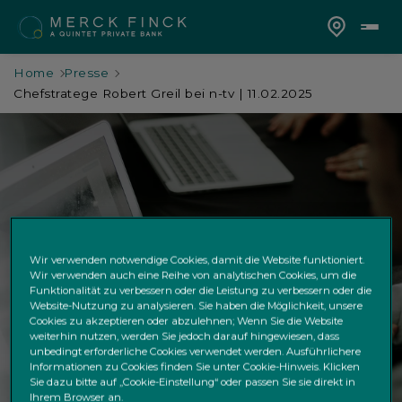
Home
Presse
Chefstratege Robert Greil bei n-tv | 11.02.2025
Chefstratege Robert
Wir verwenden notwendige Cookies, damit die Website funktioniert.
Greil bei n-tv
Wir verwenden auch eine Reihe von analytischen Cookies, um die
Funktionalität zu verbessern oder die Leistung zu verbessern oder die
Website-Nutzung zu analysieren. Sie haben die Möglichkeit, unsere
Merck Finck-Chefstratege:"Der KI-Hype ist
Cookies zu akzeptieren oder abzulehnen; Wenn Sie die Website
weiterhin nutzen, werden Sie jedoch darauf hingewiesen, dass
allgegenwärtig spürbar"
unbedingt erforderliche Cookies verwendet werden. Ausführlichere
Informationen zu Cookies finden Sie unter Cookie-Hinweis. Klicken
Sie dazu bitte auf „Cookie-Einstellung“ oder passen Sie sie direkt in
Ihrem Browser an.