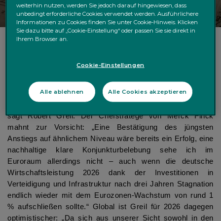
weiterhin nutzen, werden Sie jedoch darauf hingewiesen, dass
unbedingt erforderliche Cookies verwendet werden. Ausführlichere
Informationen zu Cookies finden Sie unter Cookie-Hinweis. Klicken
Sie dazu bitte auf „Cookie-Einstellung“ oder passen Sie sie direkt in
Ihrem Browser an.
Heute in einer Woche stehen die vorläufigen
Cookie-Einstellungen
Einkaufsmanagerindizes für den laufenden Monat auf der
Agenda: “Die Einkaufsmanagerindizes werden zeigen, ob
Alle ablehnen
Alle Cookies akzeptieren
sich die im Oktober spürbar gestiegene
Unternehmensaktivität im November fortsetzt oder nicht“,
sagt Robert Greil. Der Chefstratege von Merck Finck
mahnt zur Vorsicht: „Eine Bestätigung des jüngsten
Anstiegs auf ähnlichem Niveau wäre bereits ein Erfolg, eine
nachhaltige klare Konjunkturbelebung sehe ich im
Euroraum allerdings nicht – auch wenn die deutsche
Wirtschaftsleistung 2026 dank der Investitionen in
Verteidigung und Infrastruktur nach drei Jahren Stagnation
endlich wieder mit dem Eurozonen-Wachstum von rund 1
% aufschließen sollte.“ Global ist Greil für 2026 dagegen
optimistischer: „Da sich aus unserer Sicht sowohl in den