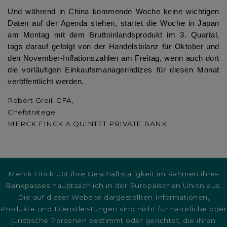
Und während in China kommende Woche keine wichtigen
Daten auf der Agenda stehen, startet die Woche in Japan
am Montag mit dem Bruttoinlandsprodukt im 3. Quartal,
tags darauf gefolgt von der Handelsbilanz für Oktober und
den November-Inflationszahlen am Freitag, wenn auch dort
die vorläufigen Einkaufsmanagerindizes für diesen Monat
veröffentlicht werden.
Robert Greil, CFA,
Chefstratege
MERCK FINCK A QUINTET PRIVATE BANK
Merck Finck übt ihre Geschäftstätigkeit im Rahmen ihres
Bankpasses hauptsächlich in der Europäischen Union aus.
Die auf dieser Website dargestellten Informationen,
Produkte und Dienstleistungen sind nicht für natürliche oder
juristische Personen bestimmt oder gerichtet, die ihren