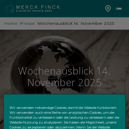
Home
Presse
Wochenausblick 14. November 2025
Wochenausblick 14.
November 2025
Merck Finck-Chefstratege: "Nur ein Strohfeuer
oder ein Trend?"
Wir verwenden notwendige Cookies, damit die Website funktioniert.
Wir verwenden auch eine Reihe von analytischen Cookies, um die
Funktionalität zu verbessern oder die Leistung zu verbessern oder die
Website-Nutzung zu analysieren. Sie haben die Möglichkeit, unsere
Cookies zu akzeptieren oder abzulehnen; Wenn Sie die Website