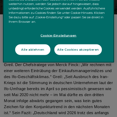
weiterhin nutzen, werden Sie jedoch darauf hingewiesen, dass
unbedingt erforderliche Cookies verwendet werden. Ausführlichere
Informationen zu Cookies finden Sie unter Cookie-Hinweis. Klicken
Sie dazu bitte auf „Cookie-Einstellung“ oder passen Sie sie direkt in
Ihrem Browser an.
Frühindikatoren weiter südwärts
Cookie-Einstellungen
Kommende Woche stehen eine Reihe wichtiger
konjunktureller Frühindikatoren an. „Solange die Straße von
Alle ablehnen
Alle Cookies akzeptieren
Hormus nicht wirklich nachhaltig geöffnet wird, dürften die
Frühindikatoren weiter südwärts tendieren“, sagt Robert
Greil. Der Chefstratege von Merck Finck: „Wir rechnen mit
einer weiteren Eintrübung der Einkaufsmanagerindizes und
des Ifo-Geschäftsklimas.“ Greil: „Seit Ausbruch des Iran-
Kriegs ist die Stimmung in deutschen Unternehmen laut der
Ifo-Umfrage bereits im April so pessimistisch gewesen wie
seit Mai 2020 nicht mehr – im Mai dürfte es den dritten
Monat infolge abwärts gegangen sein, was kein gutes
Zeichen für den Konjunkturtrend in den nächsten Monaten
ist.“ Sein Fazit: „Deutschland wird 2026 trotz des anfangs