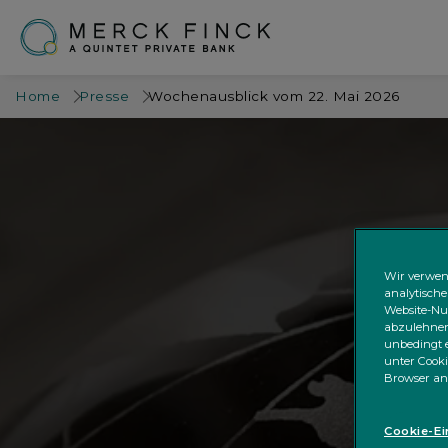
Home
Presse
Wochenausblick vom 22. Mai 2026
Wir verwen
analytische
Website-Nut
abzulehnen;
unbedingt e
unter Cooki
Browser an
Cookie-Ei