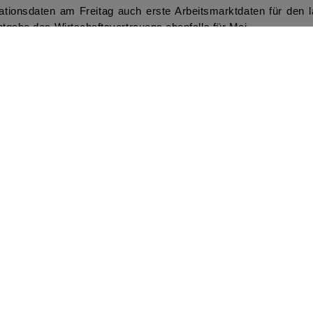
ationsdaten am Freitag auch erste Arbeitsmarktdaten für den 
ntgabe des Wirtschaftsvertrauens ebenfalls für Mai.
d Verbrauchervertrauen für Mai im Fokus, am Donnerstag gefol
g auch noch die zweite Schätzung der US-Wirtschaftsleistung im e
nen am Mittwoch die offiziellen Einkaufsmanagerindizes für 
 am Freitag die harten Konjunkturdaten für den April publizie
nkpasses hauptsächlich in der Europäischen Union aus. Die a