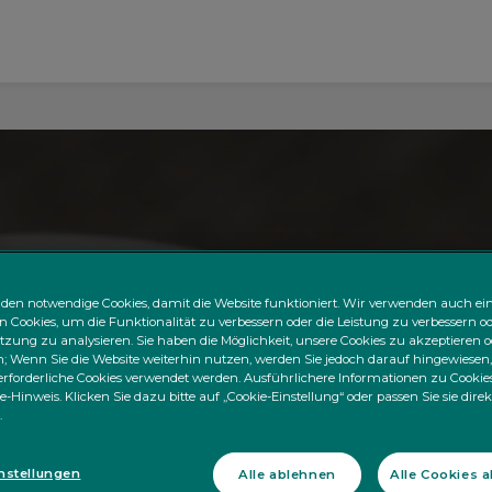
den notwendige Cookies, damit die Website funktioniert. Wir verwenden auch ei
n Cookies, um die Funktionalität zu verbessern oder die Leistung zu verbessern od
zung zu analysieren. Sie haben die Möglichkeit, unsere Cookies zu akzeptieren o
 Wenn Sie die Website weiterhin nutzen, werden Sie jedoch darauf hingewiesen,
rforderliche Cookies verwendet werden. Ausführlichere Informationen zu Cookies
e-Hinweis. Klicken Sie dazu bitte auf „Cookie-Einstellung“ oder passen Sie sie dire
.
nstellungen
Alle ablehnen
Alle Cookies 