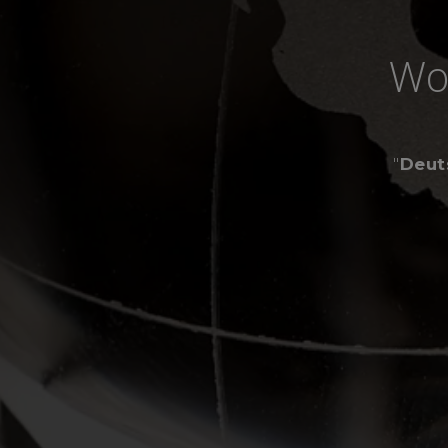
Wo
"
Deut