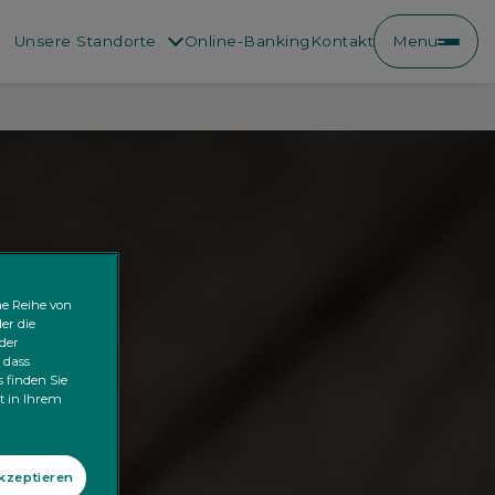
Unsere Standorte
Online-Banking
Kontakt
Menu
ne Reihe von
er die
der
 dass
 finden Sie
kt in Ihrem
akzeptieren