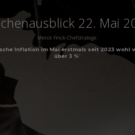
chenausblick 22. Mai 2
Merck Finck-Chefstratege:
sche Inflation im Mai erstmals seit 2023 wohl 
"
über 3 %