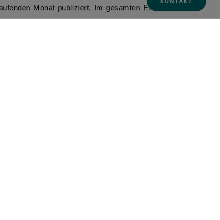
KONTAKT
laufenden Monat publiziert. Im gesamten Euroraum
gt von Kerninflationszahlen und Auftragsdaten der
rsten Quartal an.
Mai am Sonntag in einer Woche Aufschluss über die
rt: Einzelhandelsumsätze, Industrieproduktion und
uf dieser Website dargestellten Informationen, Produkte und