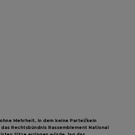
hne Mehrheit, in dem keine Partei/kein
d das Rechtsbündnis Rassemblement National
sten Sitze erringen würde, lag das