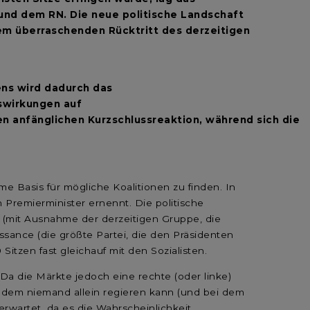
 und dem RN. Die neue politische Landschaft
h dem überraschenden Rücktritt des derzeitigen
ens wird dadurch das
uswirkungen auf
en anfänglichen Kurzschlussreaktion, während sich die
asis für mögliche Koalitionen zu finden. In
 Premierminister ernennt. Die politische
en (mit Ausnahme der derzeitigen Gruppe, die
ssance (die größte Partei, die den Präsidenten
itzen fast gleichauf mit den Sozialisten.
t. Da die Märkte jedoch eine rechte (oder linke)
ei dem niemand allein regieren kann (und bei dem
erwartet, da es die Wahrscheinlichkeit