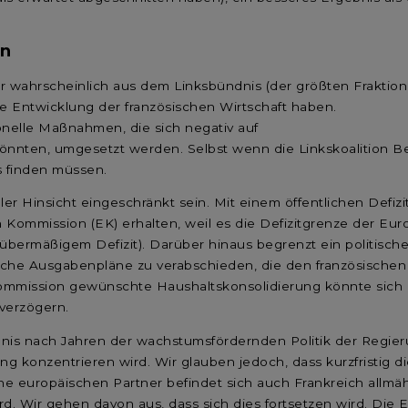
en
r wahrscheinlich aus dem Linksbündnis (der größten Fraktio
ie Entwicklung der französischen Wirtschaft haben.
onelle Maßnahmen, die sich negativ auf
önnten, umgesetzt werden. Selbst wenn die Linkskoalition Be
 finden müssen.
ller Hinsicht eingeschränkt sein. Mit einem öffentlichen Defiz
 Kommission (EK) erhalten, weil es die Defizitgrenze der Eu
bermäßigem Defizit). Darüber hinaus begrenzt ein politischer S
eiche Ausgabenpläne zu verabschieden, die den französische
ommission gewünschte Haushaltskonsolidierung könnte sich b
verzögern.
ebnis nach Jahren der wachstumsfördernden Politik der Regie
 konzentrieren wird. Wir glauben jedoch, dass kurzfristig die
seine europäischen Partner befindet sich auch Frankreich allm
rd. Wir gehen davon aus, dass sich dies fortsetzen wird. Die 