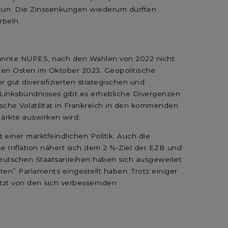
 tun. Die Zinssenkungen wiederum dürften
rbeln.
genannte NUPES, nach den Wahlen von 2022 nicht
hen Osten im Oktober 2023. Geopolitische
gut diversifizierten strategischen und
 Linksbündnisses gibt es erhebliche Divergenzen
tische Volatilität in Frankreich in den kommenden
Märkte auswirken wird.
d einer marktfeindlichen Politik. Auch die
ie Inflation nähert sich dem 2 %-Ziel der EZB und
 deutschen Staatsanleihen haben sich ausgeweitet
ten” Parlaments eingestellt haben. Trotz einiger
etzt von den sich verbessernden