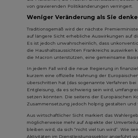
von gravierenden Politikänderungen verringert.
Weniger Veränderung als Sie denk
Traditionsgemäß wird der nächste Premierministe
auf längere Sicht erhebliche Auswirkungen auf d
Es ist jedoch unwahrscheinlich, dass unkonventi
die Haushaltsaussichten Frankreichs auswirken k
die Macron unterstützen, eine gemeinsame Basis
In jedem Fall wird die neue Regierung in finanzie
kurzem eine offizielle Mahnung der Europäischen
überschritten hat (das sogenannte Verfahren bei ü
Entgleisung, da es schwierig sein wird, umfangr
setzen könnten. Die seitens der Europäischen K
Zusammensetzung jedoch holprig gestalten und 
Aus wirtschaftlicher Sicht markiert das Wahlerg
möglicherweise mehr auf Aspekte der Umverteilung
bleiben wird, da sich “nicht viel tun wird”. Wie 
Aktivitäten im Dienstleistungssektor angeführt wi