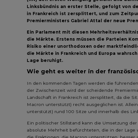
Linksbündnis an erster Stelle, gefolgt von 
in Frankreich ist zersplittert, und zum Zeitp
Premierministers Gabriel Attal der neue Prem
Ein Parlament mit diesen Mehrheitsverhältni
die Märkte. Erstens müssen die Parteien Ko
Risiko einer unorthodoxen oder marktfeindlic
die Märkte in Frankreich und Europa wahrsch
Lage beruhigt.
Wie geht es weiter in der französis
In den kommenden Tagen werden die führenden P
der Zwischenzeit wird der scheidende Premiermini
Landschaft in Frankreich ist zersplittert, da die
Macron unterstützt) recht ausgeglichen ist. Alle
unterstützt) rund 100 Sitze und innerhalb des Li
Ein politischer Stillstand kann die Umsetzung der P
absolute Mehrheit befürchteten, die in der Lage 
die Fraktionen, die Macron unterstützen, besser 