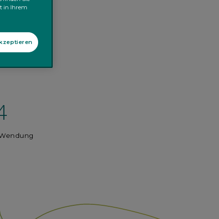
kt in Ihrem
akzeptieren
4
r Wendung