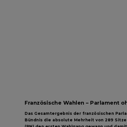
Französische
Wahlen –
Parlament
o
Das Gesamtergebnis der französischen Parla
Bündnis die absolute Mehrheit von 289 Sit
(RN) den ersten Wahlgang gewann und damit 