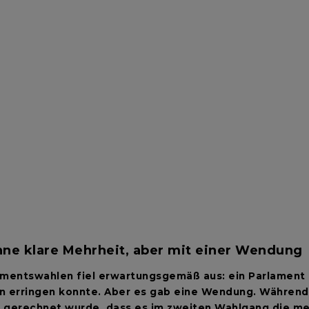
hne
klare
Mehrheit
,
aber
mit
einer
Wendung
mentswahlen fiel erwartungsgemäß aus: ein Parlament o
zen erringen konnte. Aber es gab eine Wendung. Währen
gerechnet wurde, dass es im zweiten Wahlgang die mei