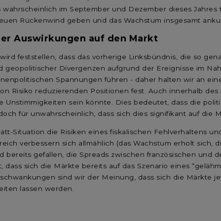
es wahrscheinlich im September und Dezember dieses Jahres
 neuen Rückenwind geben und das Wachstum insgesamt anku
iger Auswirkungen auf den Markt
, wird feststellen, dass das vorherige Linksbündnis, die so 
d geopolitischer Divergenzen aufgrund der Ereignisse im Na
enpolitischen Spannungen führen - daher halten wir an einer 
von Risiko reduzierenden Positionen fest. Auch innerhalb des
erne Unstimmigkeiten sein könnte. Dies bedeutet, dass die poli
och für unwahrscheinlich, dass sich dies signifikant auf die 
att-Situation die Risiken eines fiskalischen Fehlverhaltens un
reich verbessern sich allmählich (das Wachstum erholt sich, d
ind bereits gefallen, die Spreads zwischen französischen und
t, dass sich die Märkte bereits auf das Szenario eines “gelähm
tschwankungen sind wir der Meinung, dass sich die Märkte j
eiten lassen werden.