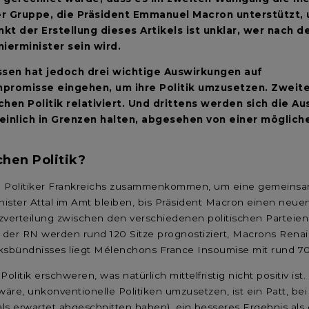
der Gruppe, die Präsident Emmanuel Macron unterstützt,
unkt der Erstellung dieses Artikels ist unklar, wer nac
ierminister sein wird.
ssen hat jedoch drei wichtige Auswirkungen auf
mpromisse eingehen, um ihre Politik umzusetzen. Zweit
hen Politik relativiert. Und drittens werden sich die A
einlich in Grenzen halten, abgesehen von einer möglich
chen Politik?
olitiker Frankreichs zusammenkommen, um eine gemeinsame B
ster Attal im Amt bleiben, bis Präsident Macron einen neuen
 Sitzverteilung zwischen den verschiedenen politischen Partei
in der RN werden rund 120 Sitze prognostiziert, Macrons Renai
nksbündnisses liegt Mélenchons France Insoumise mit rund 70 S
olitik erschweren, was natürlich mittelfristig nicht positiv is
wäre, unkonventionelle Politiken umzusetzen, ist ein Patt, b
als erwartet abgeschnitten haben), ein besseres Ergebnis als 