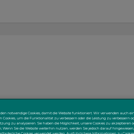
den notwendige Cookies, damit die Website funktioniert. Wir verwenden auch ei
n Cookies, um die Funktionalität zu verbessern oder die Leistung zu verbessern od
zung zu analysieren. Sie haben die Möglichkeit, unsere Cookies zu akzeptieren o
 Wenn Sie die Website weiterhin nutzen, werden Sie jedoch darauf hingewiesen,
rforderliche Cookies verwendet werden. Ausführlichere Informationen zu Cookies