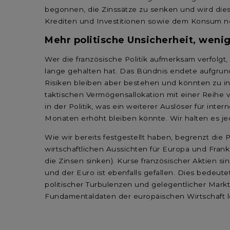
begonnen, die Zinssätze zu senken und wird di
Krediten und Investitionen sowie dem Konsum
Mehr politische Unsicherheit, wen
Wer die französische Politik aufmerksam verfolgt
lange gehalten hat. Das Bündnis endete aufgrun
Risiken bleiben aber bestehen und könnten zu inn
taktischen Vermögensallokation mit einer Reihe 
in der Politik, was ein weiterer Auslöser für int
Monaten erhöht bleiben könnte. Wir halten es jed
Wie wir bereits festgestellt haben, begrenzt die P
wirtschaftlichen Aussichten für Europa und Frank
die Zinsen sinken). Kurse französischer Aktien s
und der Euro ist ebenfalls gefallen. Dies bedeute
politischer Turbulenzen und gelegentlicher Mark
Fundamentaldaten der europäischen Wirtschaft l