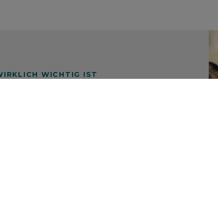
IRKLICH WICHTIG IST
ivatkunden