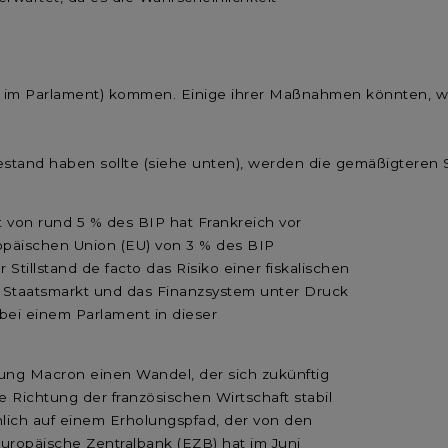
n im Parlament) kommen. Einige ihrer Maßnahmen könnten, we
stand haben sollte (siehe unten), werden die gemäßigteren S
it von rund 5 % des BIP hat Frankreich vor
ropäischen Union (EU) von 3 % des BIP
tillstand de facto das Risiko einer fiskalischen
n Staatsmarkt und das Finanzsystem unter Druck
ei einem Parlament in dieser
rung Macron einen Wandel, der sich zukünftig
 Richtung der französischen Wirtschaft stabil
ählich auf einem Erholungspfad, der von den
Europäische Zentralbank (EZB) hat im Juni