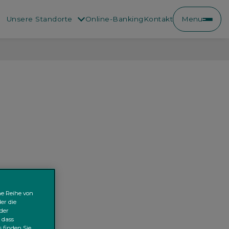
Unsere Standorte
Online-Banking
Kontakt
Menu
ne Reihe von
er die
der
 dass
 finden Sie