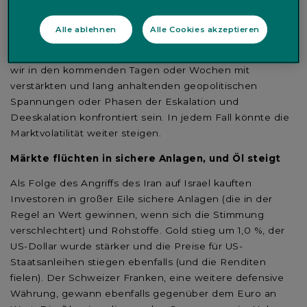
dar und scheint sich von den spezifischen Operationen
beider Parteien im April zu unterscheiden. Dies rückt
Alle ablehnen
Alle Cookies akzeptieren
geopolitische Risiken wieder in den Vordergrund der
Anleger. Auch wenn es noch nicht absehbar ist, könnten
wir in den kommenden Tagen oder Wochen mit
verstärkten und lang anhaltenden geopolitischen
Spannungen oder Phasen der Eskalation und
Deeskalation konfrontiert sein. In jedem Fall könnte die
Marktvolatilität weiter steigen.
Märkte flüchten in sichere Anlagen, und Öl steigt
Als Folge des Angriffs des Iran auf Israel kauften
Investoren in großer Eile sichere Anlagen (die in der
Regel an Wert gewinnen, wenn sich die Stimmung
verschlechtert) und Rohstoffe. Gold stieg um 1,0 %, der
US-Dollar wurde stärker und die Preise für US-
Staatsanleihen stiegen ebenfalls (und die Renditen
fielen). Der Schweizer Franken, eine weitere defensive
Währung, gewann ebenfalls gegenüber dem Euro an