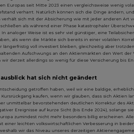
len Europas seit Mitte 2023 einen vergleichsweise wenig vol
Tiefstand verharrt. Natürlich können sich die Dinge ändern, u
 verhält sich mit der Absicherung wie mit jeder anderen Art
zuschließen als während einer Phase katastrophaler Übersc
. In analoger Weise ist es sehr viel günstiger, eine Teilabsic
ben, als wenn die Märkte sich bereits in einer volatilen Kor
ängerfristig voll investiert bleiben, gleichzeitig aber trotzd
nhaltenden Aufschwungs an den Aktienmärkten den Wert der V
 wir derzeit allerdings so wenig für diese Versicherung bis En
nausblick hat sich nicht geändert
Entscheidung getroffen haben, weil wir eine baldige, erheblic
Kursrückgang kaufen, wenn wir glauben, dass sich Aktien lan
ner unmittelbar bevorstehenden deutlichen Korrektur des Akt
iver Ereignisse auf kurze Sicht (bis Ende 2024), solange sie
Europa zumindest nicht mehr besonders billig erscheinen. Al
it einer leichten volkswirtschaftlichen Verbesserung in beid
 weshalb wir das Niveau unseres derzeitigen Aktienengageme