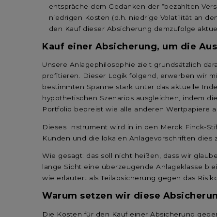
entspräche dem Gedanken der “bezahlten Versiche
niedrigen Kosten (d.h. niedrige Volatilität an 
den Kauf dieser Absicherung demzufolge aktuell
Kauf einer Absicherung, um die Aus
Unsere Anlagephilosophie zielt grundsätzlich da
profitieren. Dieser Logik folgend, erwerben wir
bestimmten Spanne stark unter das aktuelle Index
hypothetischen Szenarios ausgleichen, indem die 
Portfolio bepreist wie alle anderen Wertpapiere 
Dieses Instrument wird in in den Merck Finck-St
Kunden und die lokalen Anlagevorschriften dies z
Wie gesagt: das soll nicht heißen, dass wir glaub
lange Sicht eine überzeugende Anlageklasse bleib
wie erläutert als Teilabsicherung gegen das Ris
Warum setzen wir diese Absicherung
Die Kosten für den Kauf einer Absicherung gegen 