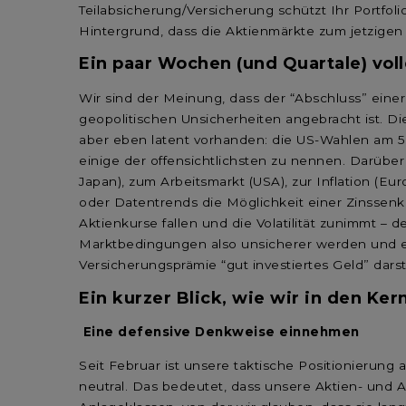
Teilabsicherung/Versicherung schützt Ihr Portfol
Hintergrund, dass die Aktienmärkte zum jetzigen
Ein paar Wochen (und Quartale) vo
Wir sind der Meinung, dass der “Abschluss” einer
geopolitischen Unsicherheiten angebracht ist. Di
aber eben latent vorhanden: die US-Wahlen am 5
einige der offensichtlichsten zu nennen. Darübe
Japan), zum Arbeitsmarkt (USA), zur Inflation (E
oder Datentrends die Möglichkeit einer Zinssenku
Aktienkurse fallen und die Volatilität zunimmt – 
Marktbedingungen also unsicherer werden und ei
Versicherungsprämie “gut investiertes Geld” darst
Ein kurzer Blick, wie wir in den Kern
Eine defensive Denkweise einnehmen
Seit Februar ist unsere taktische Positionierun
neutral. Das bedeutet, dass unsere Aktien- und 