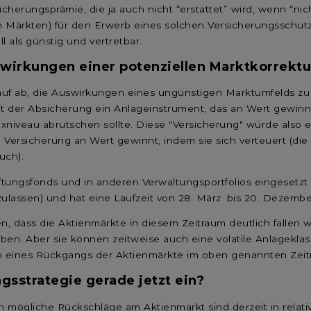
rungsprämie, die ja auch nicht “erstattet” wird, wenn “nichts
den Märkten) für den Erwerb eines solchen Versicherungsschut
 als günstig und vertretbar.
wirkungen einer potenziellen Marktkorrektur 
rauf ab, die Auswirkungen eines ungünstigen Marktumfelds z
 mit der Absicherung ein Anlageinstrument, das an Wert gewi
niveau abrutschen sollte. Diese "Versicherung" würde also ei
Versicherung an Wert gewinnt, indem sie sich verteuert (die
auch).
iftungsfonds und in anderen Verwaltungsportfolios eingesetzt
ulassen) und hat eine Laufzeit von 28. März
bis 20. Dezemb
en, dass die Aktienmärkte in diesem Zeitraum deutlich fallen 
en. Aber sie können zeitweise auch eine volatile Anlageklas
iko eines Rückgangs der Aktienmärkte im oben genannten Zeit
sstrategie gerade jetzt ein?
mögliche Rückschläge am Aktienmarkt sind derzeit in relative