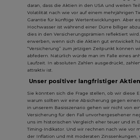
daran, dass die Aktien in den USA und weiten Tei
Volatilität nach wie vor auf einem mehrjährigen 
Garantie für künftige Wertentwicklungen. Aber es
Hochwasser ist während einer Dürre billiger ab
dies in den Versicherungsprämien reflektiert wird
erwerben, wenn sich die Aktien gut entwickelt ha
“Versicherung” zum jetzigen Zeitpunkt können wir l
abfedern. Natürlich würde man im Falle eines a
Laufzeit. In absoluten Zahlen ausgedrückt, zahlen
attraktiv ist.
Unser positiver langfristiger Aktie
Sie könnten sich die Frage stellen, ob wir diese 
warum sollten wir eine Absicherung gegen einen 
in unserem Basisszenario gehen wir nicht von ei
Versicherung für den Fall unvorhergesehener negat
uns im historischen Vergleich eher teuer und in 
Timing-Indikator. Und wir rechnen nach wie vor m
der Inflation und mit moderaten Zinssenkungen,