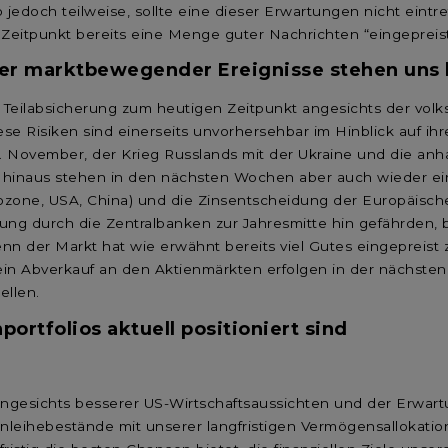
io jedoch teilweise, sollte eine dieser Erwartungen nicht ein
 Zeitpunkt bereits eine Menge guter Nachrichten “eingeprei
ller marktbewegender Ereignisse stehen uns
 Teilabsicherung zum heutigen Zeitpunkt angesichts der volks
ese Risiken sind einerseits unvorhersehbar im Hinblick auf i
. November, der Krieg Russlands mit der Ukraine und die a
r hinaus stehen in den nächsten Wochen aber auch wieder einm
urozone, USA, China) und die Zinsentscheidung der Europäisch
ng durch die Zentralbanken zur Jahresmitte hin gefährden, b
denn der Markt hat wie erwähnt bereits viel Gutes eingepreist 
n Abverkauf an den Aktienmärkten erfolgen in der nächsten 
ellen.
portfolios aktuell positioniert sind
g angesichts besserer US-Wirtschaftsaussichten und der Erwa
Anleihebestände mit unserer langfristigen Vermögensallokatio