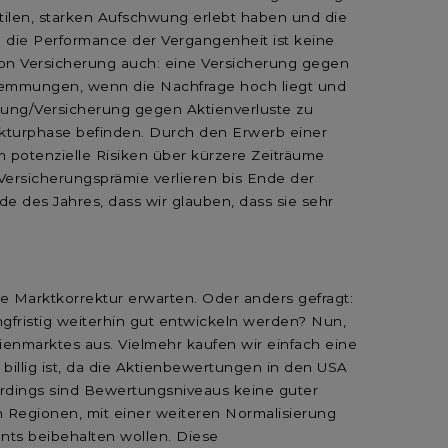
atilen, starken Aufschwung erlebt haben und die
nd die Performance der Vergangenheit ist keine
 von Versicherung auch: eine Versicherung gegen
hwemmungen, wenn die Nachfrage hoch liegt und
herung/Versicherung gegen Aktienverluste zu
rekturphase befinden. Durch den Erwerb einer
em potenzielle Risiken über kürzere Zeiträume
ersicherungsprämie verlieren bis Ende der
de des Jahres, dass wir glauben, dass sie sehr
he Marktkorrektur erwarten. Oder anders gefragt:
gfristig weiterhin gut entwickeln werden? Nun,
ienmarktes aus. Vielmehr kaufen wir einfach eine
 billig ist, da die Aktienbewertungen in den USA
lerdings sind Bewertungsniveaus keine guter
en Regionen, mit einer weiteren Normalisierung
nts beibehalten wollen. Diese