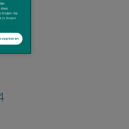
der
 dass
 finden Sie
kt in Ihrem
akzeptieren
4