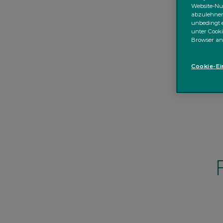
Website-Nut
abzulehnen;
unbedingt e
unter Cooki
Browser an
Cookie-Ei