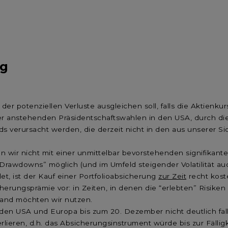
ng
l der potenziellen Verluste ausgleichen soll, falls die Aktienku
r anstehenden Präsidentschaftswahlen in den USA, durch die
ds verursacht werden, die derzeit nicht in den aus unserer 
 wir nicht mit einer unmittelbar bevorstehenden signifikant
rawdowns” möglich (und im Umfeld steigender Volatilität auch 
et, ist der Kauf einer Portfolioabsicherung
zur Zeit
recht koste
erungsprämie vor: in Zeiten, in denen die “erlebten” Risiken
tand möchten wir nutzen.
n den USA und Europa bis zum 20. Dezember nicht deutlich fa
ieren, d.h. das Absicherungsinstrument würde bis zur Fälligk