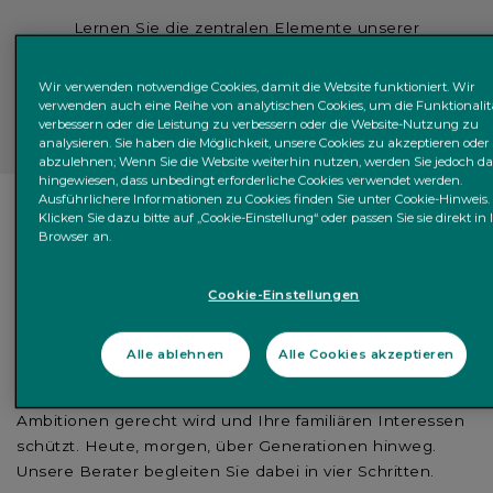
Lernen Sie die zentralen Elemente unserer
Finanzberatung kennen – und entdecken Sie, wie
unsere
erfahrenen Finanzberater
Ihr Vertrauen
Wir verwenden notwendige Cookies, damit die Website funktioniert. Wir
verdienen.
verwenden auch eine Reihe von analytischen Cookies, um die Funktionalit
verbessern oder die Leistung zu verbessern oder die Website-Nutzung zu
analysieren. Sie haben die Möglichkeit, unsere Cookies zu akzeptieren oder
abzulehnen; Wenn Sie die Website weiterhin nutzen, werden Sie jedoch d
hingewiesen, dass unbedingt erforderliche Cookies verwendet werden.
Ausführlichere Informationen zu Cookies finden Sie unter Cookie-Hinweis.
Klicken Sie dazu bitte auf „Cookie-Einstellung“ oder passen Sie sie direkt in
GANZHEITLICHE
Browser an.
VERMÖGENSPLANUNG
Cookie-Einstellungen
Nachhaltige Finanzberatung in vier Schritten
Alle ablehnen
Alle Cookies akzeptieren
Unsere
ganzheitliche Vermögensverwaltung
legt es
darauf an, einen Finanzplan zu entwickeln, der Ihren
Ambitionen gerecht wird und Ihre familiären Interessen
schützt. Heute, morgen, über Generationen hinweg.
Unsere Berater begleiten Sie dabei in vier Schritten.