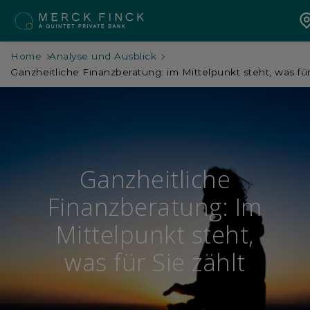
Home
Analyse und Ausblick
Ganzheitliche Finanzberatung: im Mittelpunkt steht, was für
Ganzheitliche
Finanzberatung: Im
Mittelpunkt steht,
was für Sie zählt