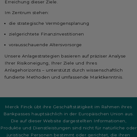
Erreichung dieser Ziele.
Im Zentrum stehen:
die strategische Vermögensplanung
zielgerichtete Finanzinvestitionen
vorausschauende Altersvorsorge
Unsere Anlagestrategien basieren auf präziser Analyse
Ihrer Risikoneigung, Ihrer Ziele und Ihres
Anlagehorizonts – unterstützt durch wissenschaftlich
fundierte Methoden und umfassende Marktkenntnis.
Merck Finck übt ihre Geschäftstätigkeit im Rahmen ihres
Bankpasses hauptsächlich in der Europäischen Union aus.
Die auf dieser Website dargestellten Informationen,
Produkte und Dienstleistungen sind nicht für natürliche oder
juristische Personen bestimmt oder gerichtet, die ihren