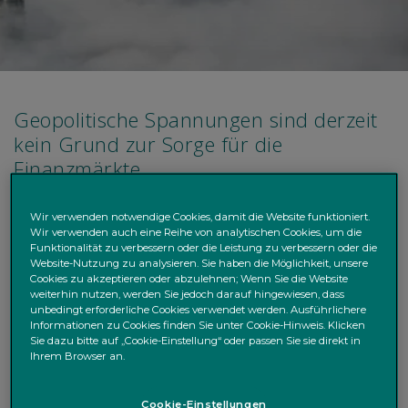
Geopolitische Spannungen sind derzeit
kein Grund zur Sorge für die
Finanzmärkte
Die Festtage stehen noch nicht vor der Tür und die
Wir verwenden notwendige Cookies, damit die Website funktioniert.
Märkte waren vergangene Woche relativ ruhig und
Wir verwenden auch eine Reihe von analytischen Cookies, um die
Funktionalität zu verbessern oder die Leistung zu verbessern oder die
könnten es auch diese Woche bleiben, da der
Website-Nutzung zu analysieren. Sie haben die Möglichkeit, unsere
Datenkalender nicht voll gespickt ist. Allerdings gab es
Cookies zu akzeptieren oder abzulehnen; Wenn Sie die Website
weiterhin nutzen, werden Sie jedoch darauf hingewiesen, dass
einige wichtige geopolitische Entwicklungen: die
unbedingt erforderliche Cookies verwendet werden. Ausführlichere
Spannungen zwischen Russland und der Ukraine lösten
Informationen zu Cookies finden Sie unter Cookie-Hinweis. Klicken
eine Reaktion auf dem Rohstoffmarkt aus, der Goldpreis
Sie dazu bitte auf „Cookie-Einstellung“ oder passen Sie sie direkt in
Ihrem Browser an.
nahm wieder Kurs in Richtung seines bisherigen
Höchststands bei 2.800 US-Dollar je Feinunze und auch
die Ölpreise zogen an. Wir sind strategisch breit in
Cookie-Einstellungen