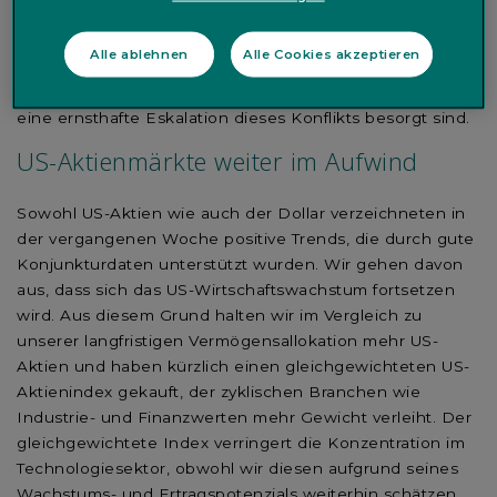
Rohstoffen und Gold engagiert, um das Risiko
geopolitischer Spannungen zu mindern. Die weitgehend
Alle ablehnen
Alle Cookies akzeptieren
verhaltenen Reaktionen bei anderen Anlageklassen
deuten jedoch darauf hin, dass die Märkte nicht über
eine ernsthafte Eskalation dieses Konflikts besorgt sind.
US-Aktienmärkte weiter im Aufwind
Sowohl US-Aktien wie auch der Dollar verzeichneten in
der vergangenen Woche positive Trends, die durch gute
Konjunkturdaten unterstützt wurden. Wir gehen davon
aus, dass sich das US-Wirtschaftswachstum fortsetzen
wird. Aus diesem Grund halten wir im Vergleich zu
unserer langfristigen Vermögensallokation mehr US-
Aktien und haben kürzlich einen gleichgewichteten US-
Aktienindex gekauft, der zyklischen Branchen wie
Industrie- und Finanzwerten mehr Gewicht verleiht. Der
gleichgewichtete Index verringert die Konzentration im
Technologiesektor, obwohl wir diesen aufgrund seines
Wachstums- und Ertragspotenzials weiterhin schätzen.