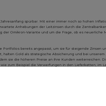
Jahresanfang spürbar. Mit einer immer noch so hohen Inflat
 erwartete Anhebungen der Leitzinsen durch die Zentralbanke
g der Omikron-Variante und um die Frage, ob es neuerliche 
die Portfolios bereits angepasst, um sie für steigende Zinsen 
iert, halten Gold als strategische Absicherung und bei unse
ndem sie die höheren Preise an ihre Kunden weiterreichen. Di
e, wie zum Beispiel die Verwerfungen in den Lieferketten, im 