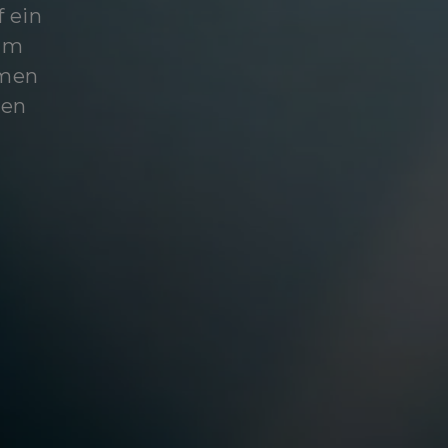
f ein
tum
hmen
ten