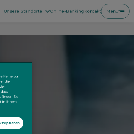
Unsere Standorte
Online-Banking
Kontakt
Menu
ne Reihe von
er die
der
 dass
 finden Sie
kt in Ihrem
akzeptieren