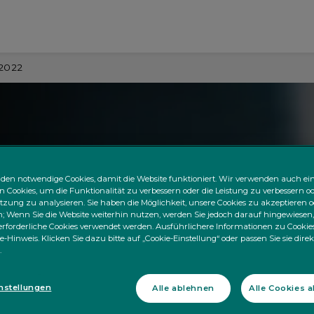
 2022
den notwendige Cookies, damit die Website funktioniert. Wir verwenden auch ei
n Cookies, um die Funktionalität zu verbessern oder die Leistung zu verbessern od
zung zu analysieren. Sie haben die Möglichkeit, unsere Cookies zu akzeptieren o
 Wenn Sie die Website weiterhin nutzen, werden Sie jedoch darauf hingewiesen,
rforderliche Cookies verwendet werden. Ausführlichere Informationen zu Cookies
e-Hinweis. Klicken Sie dazu bitte auf „Cookie-Einstellung“ oder passen Sie sie dire
.
nstellungen
Alle ablehnen
Alle Cookies 