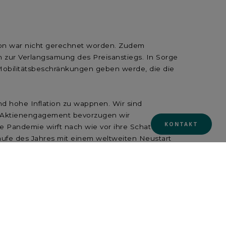
ion war nicht gerechnet worden. Zudem
n zur Verlangsamung des Preisanstiegs. In Sorge
Mobilitätsbeschränkungen geben werde, die die
und hohe Inflation zu wappnen. Wir sind
rem Aktienengagement bevorzugen wir
KONTAKT
e Pandemie wirft nach wie vor ihre Schatten,
Laufe des Jahres mit einem weltweiten Neustart