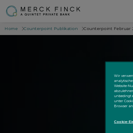
Home
Counterpoint Publikation
Counterpoint Februar
Wir verwen
analytische
Website-Nut
abzulehnen;
unbedingt e
unter Cooki
Browser an
Cookie-Ei