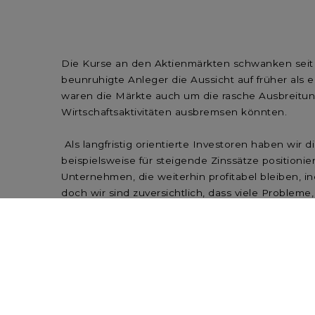
Die Kurse an den Aktienmärkten schwanken seit 
beunruhigte Anleger die Aussicht auf früher als
waren die Märkte auch um die rasche Ausbreitun
Wirtschaftsaktivitäten ausbremsen könnten.
Als langfristig orientierte Investoren haben wir 
beispielsweise für steigende Zinssätze position
Unternehmen, die weiterhin profitabel bleiben, i
doch wir sind zuversichtlich, dass viele Problem
weiter nachlassen werden.
Hier zum Counterpoint Februar 2022.