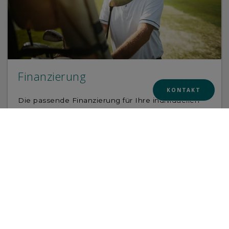
Finanzierung
KONTAKT
Die passende Finanzierung für Ihre individuellen
Bedürfnisse: Unser Ziel ist es, Ihnen eine flexible
und maßgeschneiderte Lösung anzubieten, die
langfristig zu Ihrem Erfolg beiträgt. Dabei
berücksichtigen wir zahlreiche Aspekte – von der
Analyse Ihres Vorhabens bis hin zur Auswahl der
optimalen Finanzierungsbausteine. Während des
gesamten Prozesses stehen wir Ihnen mit
umfassender Unterstützung zur Seite.
MEHR ERFAHREN