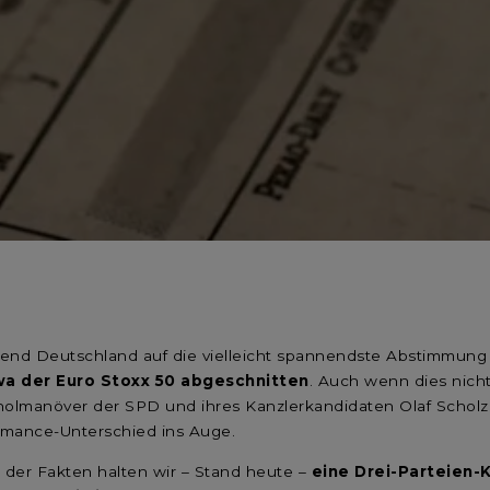
end Deutschland auf die vielleicht spannendste Abstimmung s
twa der Euro Stoxx 50 abgeschnitten
. Auch wenn dies nich
holmanöver der SPD und ihres Kanzlerkandidaten Olaf Scho
ormance-Unterschied ins Auge.
 der Fakten halten wir – Stand heute –
eine Drei-Parteien-K