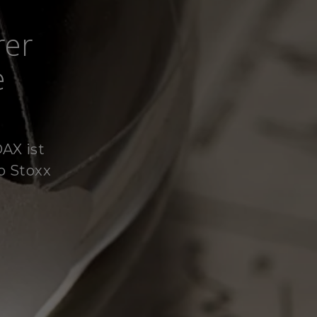
rer
e
AX ist
ro Stoxx