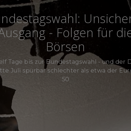
ndestagswahl: Unsiche
Ausgang - Folgen für di
Börsen
elf Tage bis zur Bundestagswahl - und der D
tte Juli spürbar schlechter als etwa der Eu
50