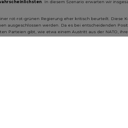
wahrscheinlichsten
. In diesem Szenario erwarten wir insges
er rot-rot-grünen Regierung eher kritisch beurteilt. Diese Ko
men ausgeschlossen werden. Da es bei entscheidenden Posit
n Parteien gibt, wie etwa einem Austritt aus der NATO, ih
“, ist eine Durchsetzung vieler Bestandteile als unwahrsche
eben branchenspezifischen Einflüssen
– etwa hinsichtlich
 Regierungsbeteiligung der Grünen –
vorerst primär eine Pha
tionsverhandlungen herausfordernd werden und sich die Gesp
e
deutsche Wirtschaft weiter auf Erholungskurs befinde