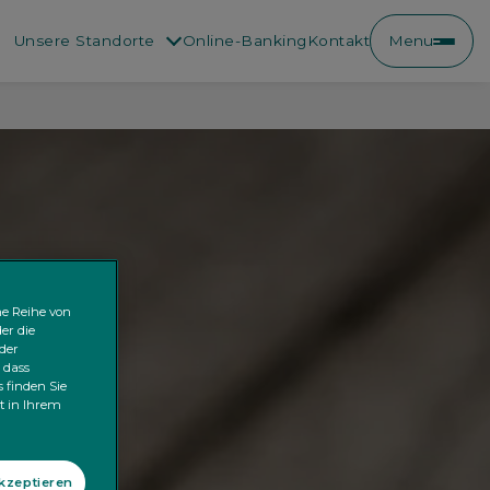
Unsere Standorte
Online-Banking
Kontakt
Menu
ne Reihe von
er die
der
 dass
 finden Sie
kt in Ihrem
akzeptieren