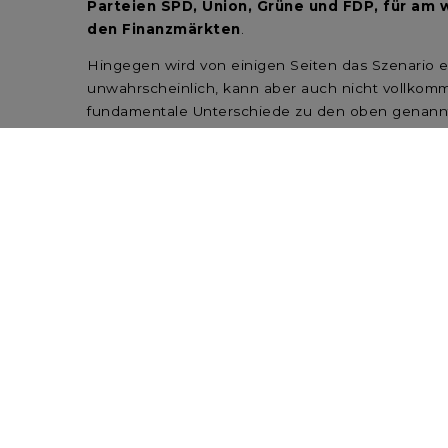
Parteien SPD, Union, Grüne und FDP, für am 
den Finanzmärkten
.
Hingegen wird von einigen Seiten das Szenario ein
unwahrscheinlich, kann aber auch nicht vollkom
fundamentale Unterschiede zu den oben genannte
weitreichenden Abschied von der „Schwarzen Null
Für die Börsen könnte die Bundestagswahl n
Investitionsinitiativen besonders im Falle einer
Wahlausgang dürften die dann anstehenden Koali
Märkten allerdings zugutekommen, dass sich di
Robert Greil, CFA
Chefstratege
MERCK FINCK
A QUINTET PRIVATE BANK