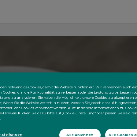
den notwendige Cookies, damit die Website funktioniert. Wir verwenden auch ei
n Cookies, um die Funktionalität zu verbessern oder die Leistung zu verbessern od
zung zu analysieren. Sie haben die Möglichkeit, unsere Cookies zu akzeptieren o
 Wenn Sie die Website weiterhin nutzen, werden Sie jedoch darauf hingewiesen,
rforderliche Cookies verwendet werden. Ausführlichere Informationen zu Cookies
e-Hinweis. Klicken Sie dazu bitte auf „Cookie-Einstellung“ oder passen Sie sie dire
.
nstellungen
Alle ablehnen
Alle Cookies 