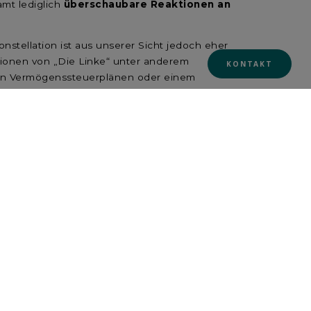
amt lediglich
überschaubare Reaktionen an
nstellation ist aus unserer Sicht jedoch eher
ionen von „Die Linke“ unter anderem
KONTAKT
ren Vermögenssteuerplänen oder einem
inlich einzuschätzen.
 zusätzlicher klimarelevanter
se der Unsicherheit bedeuten
. Je nach
räche in die Länge ziehen. Dabei sollte den
t.