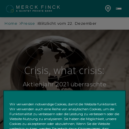
Home
Presse
Blitzlicht vom 22. Dezember
Crisis, what crisis:
Aktienjahr 2021 überraschte
positiv - Aussichten für 2022
bleiben gut
Wir verwenden notwendige Cookies, damit die Website funktioniert.
Wir verwenden auch eine Reihe von analytischen Cookies, um die
Funktionalität zu verbessern oder die Leistung zu verbessern oder die
Website-Nutzung zu analysieren. Sie haben die Möglichkeit, unsere
Cookies zu akzeptieren oder abzulehnen; Wenn Sie die Website
weiterhin nutzen, werden Sie jedoch darauf hingewiesen, dass