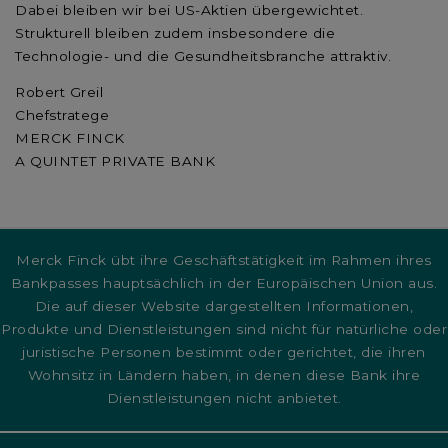
Dabei bleiben wir bei US-Aktien übergewichtet.
Strukturell bleiben zudem insbesondere die
Technologie- und die Gesundheitsbranche attraktiv.
Robert Greil
Chefstratege
MERCK FINCK
A QUINTET PRIVATE BANK
Merck Finck übt ihre Geschäftstätigkeit im Rahmen ihres
Bankpasses hauptsächlich in der Europäischen Union aus.
Die auf dieser Website dargestellten Informationen,
Produkte und Dienstleistungen sind nicht für natürliche oder
juristische Personen bestimmt oder gerichtet, die ihren
Wohnsitz in Ländern haben, in denen diese Bank ihre
Dienstleistungen nicht anbietet.