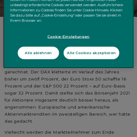
unbedingt erforderliche Cookies verwendet werden. Ausführlichere
Informationen zu Cookies finden Sie unter Cookie-Hinweis. Klicken
Sie dazu bitte auf „Cookie-Einstellung“ oder passen Sie sie direkt in
Ihrem Browser an.
Manchmal hilft der Blick in den Rückspiegel auch für die
Cookie-Einstellungen
Einschätzung dessen, was vor einem liegen könnte.
Überwiegend waren die Akteure am Aktienmarkt zu
Alle ablehnen
Alle Cookies akzeptieren
Beginn dieses Jahres eher verhalten positiv eingestellt.
Was dann folgte, damit hatte aber wohl kaum einer
gerechnet. Der DAX kletterte im Verlauf des Jahres
bisher um zwölf Prozent, der Euro Stoxx 50 schaffte 16
Prozent und der S&P 500 22 Prozent – auf Euro-Basis
sogar 32 Prozent. Damit stellte sich das Börsenjahr 2021
für Aktionäre insgesamt deutlich besser heraus, als
angenommen. Europäische und amerikanische
Aktienmarktrenditen im zweistelligen Bereich, wer hätte
das gedacht.
Vielleicht werden die Marktteilnehmer zum Ende