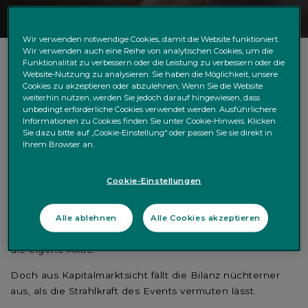
Wir verwenden notwendige Cookies, damit die Website funktioniert.
Wir verwenden auch eine Reihe von analytischen Cookies, um die
Funktionalität zu verbessern oder die Leistung zu verbessern oder die
Website-Nutzung zu analysieren. Sie haben die Möglichkeit, unsere
Die Fußball-WM als Börsenfaktor: Große Marken,
Cookies zu akzeptieren oder abzulehnen; Wenn Sie die Website
weiterhin nutzen, werden Sie jedoch darauf hingewiesen, dass
große Aufmerksamkeit – aber nur begrenzte
unbedingt erforderliche Cookies verwendet werden. Ausführlichere
Markteffekte
Informationen zu Cookies finden Sie unter Cookie-Hinweis. Klicken
Sie dazu bitte auf „Cookie-Einstellung“ oder passen Sie sie direkt in
Alle vier Jahre wird die Fußball-Weltmeisterschaft zur
Ihrem Browser an.
globalen Bühne für Milliarden Menschen – und für einige
der größten Marken der Welt. Unternehmen wie Adidas,
Cookie-Einstellungen
Coca-Cola, Visa oder Hyundai/Kia nutzen das Turnier seit
Jahren als globale Marketingplattform und investieren
Alle ablehnen
Alle Cookies akzeptieren
dafür erhebliche Summen. Die Hoffnung: maximale
Sichtbarkeit, steigende Umsätze und positive Impulse für
die eigene Aktie.
Doch aus Kapitalmarktsicht fällt die Bilanz nüchterner
aus, als die Strahlkraft des Events vermuten lässt.