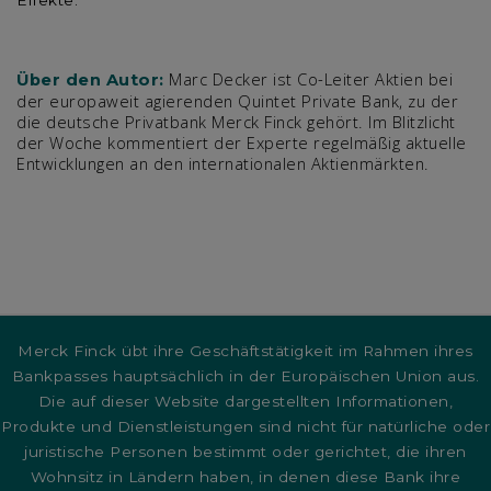
Effekte.
Marc Decker ist Co-Leiter Aktien bei
Über den Autor:
der europaweit agierenden Quintet Private Bank, zu der
die deutsche Privatbank Merck Finck gehört. Im Blitzlicht
der Woche kommentiert der Experte regelmäßig aktuelle
Entwicklungen an den internationalen Aktienmärkten.
Merck Finck übt ihre Geschäftstätigkeit im Rahmen ihres
Bankpasses hauptsächlich in der Europäischen Union aus.
Die auf dieser Website dargestellten Informationen,
Produkte und Dienstleistungen sind nicht für natürliche oder
juristische Personen bestimmt oder gerichtet, die ihren
Wohnsitz in Ländern haben, in denen diese Bank ihre