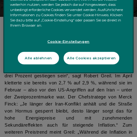
weiterhin nutzen, werden Sie jedoch darauf hingewiesen, dass
unbedingt erforderliche Cookies verwendet werden. Ausführlichere
Informationen zu Cookies finden Sie unter Cookie-Hinweis. Klicken
Sie dazu bitte auf „Cookie-Einstellung“ oder passen Sie sie direkt in
Ihrem Browser an.
Deutsche Inflation im Mai erstmals seit 2023 wohl
Cookie-Einstellungen
wieder über 3 %
Nächste Woche werden die ersten vorläufigen
Alle ablehnen
Alle Cookies akzeptieren
Verbraucherpreisdaten für Mai publiziert. „Die Inflationsrate
dürfte in Deutschland erstmals seit Ende 2023 wieder über
drei Prozent gestiegen sein“, sagt Robert Greil. Im April
kletterte sie bereits von 2,7 % auf 2,9 %, während sie im
Februar – also vor den US-Angriffen auf den Iran – unter
der Zweiprozentmarke war. Der Chefstratege von Merck
Finck: „Je länger der Iran-Konflikt anhält und die Straße
von Hormus gesperrt bleibt, desto länger sorgt das für
hohe Energiepreise und mit zunehmenden
Sekundäreffekten auch für steigende Inflation.“ Zum
weiteren Preistrend meint Greil: „Während die Inflation in