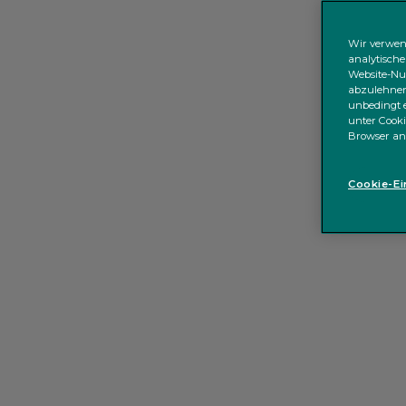
Wir verwen
analytische
Website-Nut
abzulehnen;
unbedingt e
unter Cooki
Browser an
Cookie-Ei