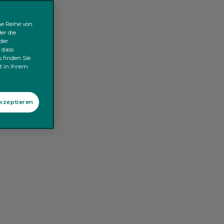
ne Reihe von
er die
der
 dass
 finden Sie
kt in Ihrem
akzeptieren